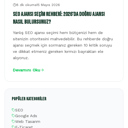
8 dk
okuma
15 Mayıs 2026
SEO Ajansı Seçim Rehberi: 2026'da Doğru Ajansı
Nasıl Bulursunuz?
Yanlış SEO ajansı seçimi hem bütçenizi hem de
sitenizin otoritesini mahvedebilir. Bu rehberde doğru
ajansı seçmek için sormanız gereken 10 kritik soruyu
ve dikkat etmeniz gereken kırmızı bayrakları ele
alıyoruz.
Devamını Oku
Popüler Kategoriler
SEO
Google Ads
Web Tasarım
E-Ticaret