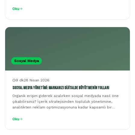
bulabilirsiniz.
Oku
Sosyal Medya
9 dk
28 Nisan 2026
Sosyal Medya Yönetimi: Markanızı Dijitalde Büyütmenin Yolları
Organik erişim giderek azalırken sosyal medyada nasıl öne
çıkabilirsiniz? İçerik stratejisinden topluluk yönetimine,
analitikten reklam optimizasyonuna kadar kapsamlı bir
rehber.
Oku