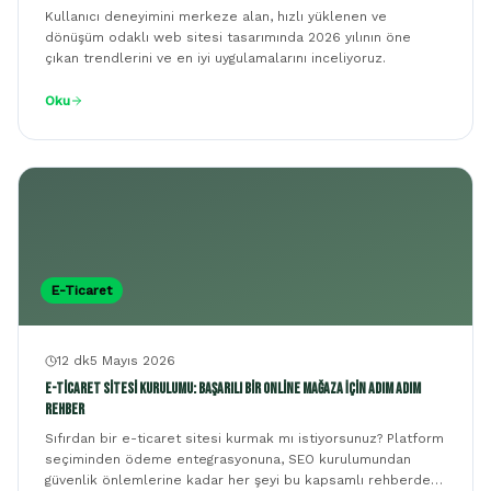
Kullanıcı deneyimini merkeze alan, hızlı yüklenen ve
dönüşüm odaklı web sitesi tasarımında 2026 yılının öne
çıkan trendlerini ve en iyi uygulamalarını inceliyoruz.
Oku
E-Ticaret
12 dk
5 Mayıs 2026
E-Ticaret Sitesi Kurulumu: Başarılı Bir Online Mağaza İçin Adım Adım
Rehber
Sıfırdan bir e-ticaret sitesi kurmak mı istiyorsunuz? Platform
seçiminden ödeme entegrasyonuna, SEO kurulumundan
güvenlik önlemlerine kadar her şeyi bu kapsamlı rehberde