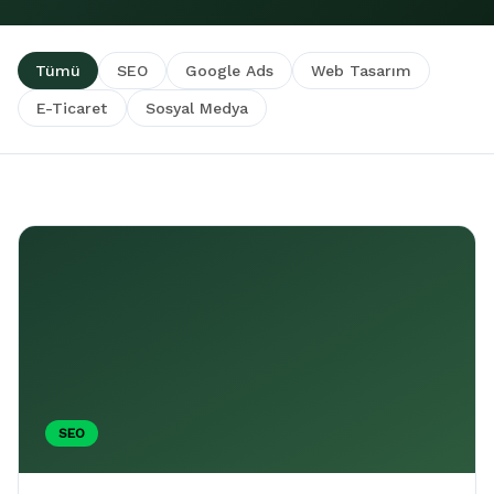
Tümü
SEO
Google Ads
Web Tasarım
E-Ticaret
Sosyal Medya
SEO